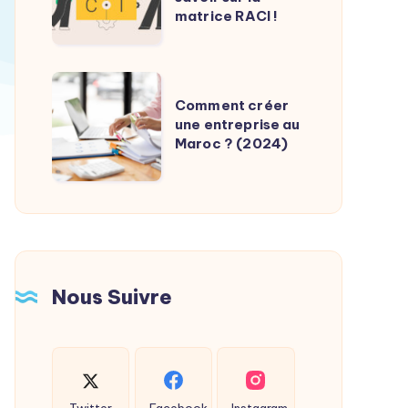
:
matrice RACI !
:
simplifiez
tout
votre
savoir
gestion
Comment
sur
Comment créer
pré-
créer
une entreprise au
la
comptable
une
Maroc ? (2024)
matrice
!
entreprise
RACI
au
!
Maroc
?
(2024)
Nous Suivre