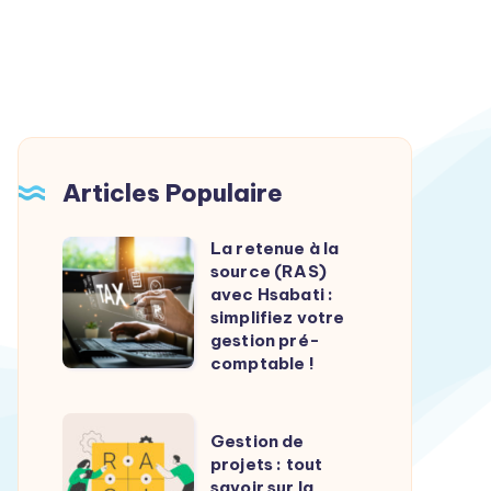
Articles Populaire
La retenue à la
La
source (RAS)
retenue
avec Hsabati :
à
simplifiez votre
gestion pré-
la
comptable !
source
(RAS)
Gestion
avec
Gestion de
de
projets : tout
Hsabati
savoir sur la
projets