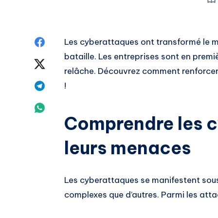
Share
Les cyberattaques ont transformé le 
bataille. Les entreprises sont en premi
on
Share
relâche. Découvrez comment renforcer 
Facebook
on
Share
!
Twitter
on
Share
Comprendre les c
Telegram
on
leurs menaces
Whatsapp
Les cyberattaques se manifestent sou
complexes que d’autres. Parmi les atta